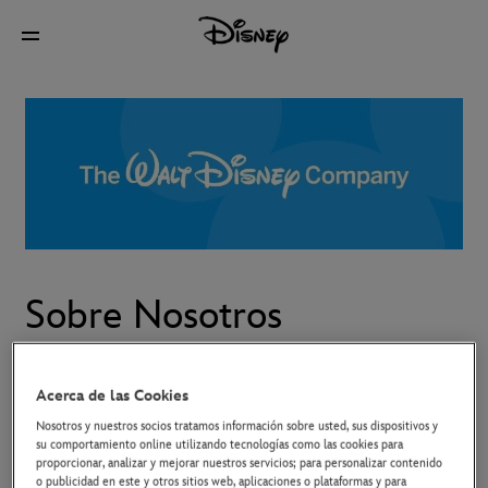
Sobre Nosotros
Acerca de nosotros
Acerca de las Cookies
Nosotros y nuestros socios tratamos información sobre usted, sus dispositivos y
su comportamiento online utilizando tecnologías como las cookies para
Este sitio pertenece y es operado por The Walt Disney
proporcionar, analizar y mejorar nuestros servicios; para personalizar contenido
Company Limited, inscrita en Inglaterra y Gales, con
o publicidad en este y otros sitios web, aplicaciones o plataformas y para